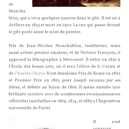
se
Moncha
blon
,
qui a vécu quelques années dans le gîte. Il est né à
Avillers en
1835 et
mort en
1907. La rue qui passe devant
le gîte porte aussi le nom du peintre.
Fils de Jean-Nicolas Monchablon, instituteur, mais
aussi artiste peintre amateur, et de Victoire François, il
apprend la lithographie à Mirecourt. Il entre en 1856 à
l’École des beaux-arts, où il sera l’élève de S. Cornu et
de
Charles Gleyre
. Il est deuxième Prix de Rome en 1862
et Premier Prix en 1863 pour
Joseph reconnu par ses
frères
, et débute au Salon de 1866. Il mène ensuite une
brillante carrière avec de nombreuses reconnaissances
officielles (médailles en 1869, 1874, et 1889 à l’Exposition
universelle de Paris)
Il s’est
consacré